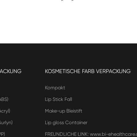
PACKUNG
KOSMETISCHE FARB VERPACKUNG
Kompakt
ABS)
Lip Stick Fall
cryl)
Make-up Bleistift
urlyn)
Lip gloss Container
PP)
FREUNDLICHE LINK: www.bi-ehealthcare