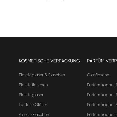
KOSMETISCHE VERPACKUNG
PARFÜM VER
Plastik gläser & Flaschen
Glasflasche
Plastik flaschen
Parfüm kappe (
Plastik gläser
Parfüm kappe (A
Luftlose Gläser
Parfüm kappe (S
Airless-Flaschen
Parfüm kappe (