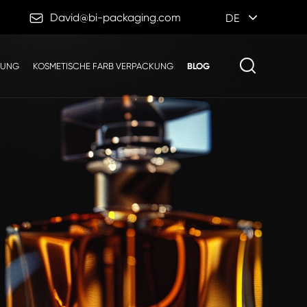

David@bi-packaging.com
DE
KUNG
KOSMETISCHE FARB VERPACKUNG
BLOG