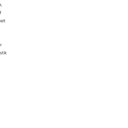
,
f
eit
r
stik