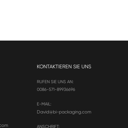
KONTAKTIEREN SIE UNS
RUFEN SIE UNS AN:
0086-571-89936696
E-MAIL:
David@bi-packaging.com
.com
ANSCHRIFT: