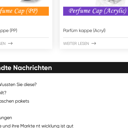
ppe (PP)
Parfüm kappe (Acryl)
SEN

WEITER LESEN

dte Nachrichten
ussten Sie diese?
ilt?
laschen pakets
sungen
 und ihre Markte nt wicklung ist gut