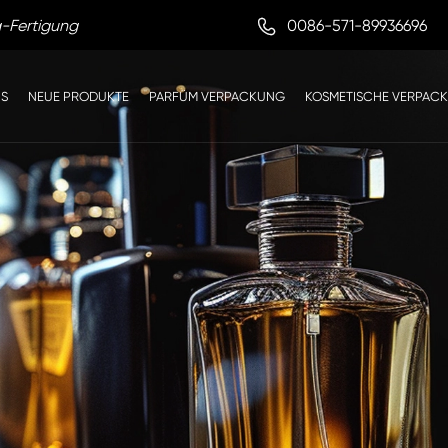

0086-571-89936696
g-Fertigung
NS
NEUE PRODUKTE
PARFÜM VERPACKUNG
KOSMETISCHE VERPAC