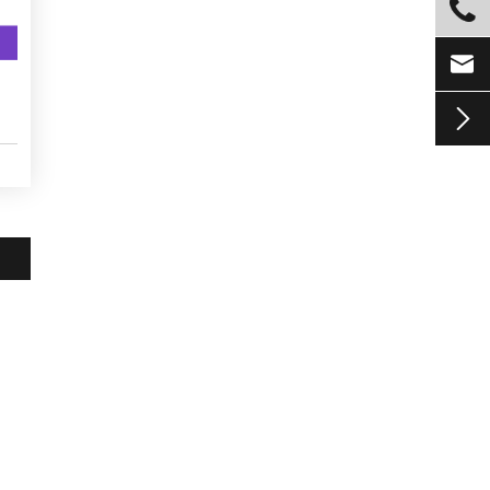


