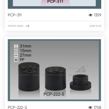
PCP-311
1359

WEITER LESEN
2018/12/20
PCP-222-S
1758