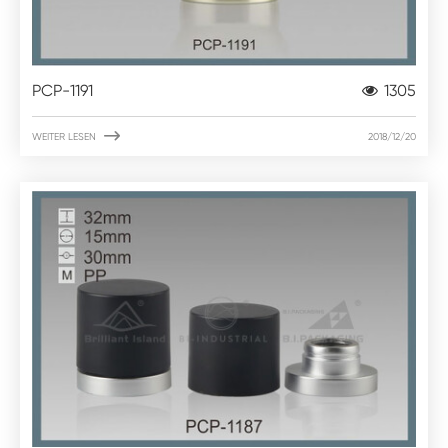
PCP-1191
1305

WEITER LESEN
2018/12/20