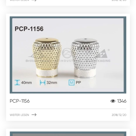
PCP-1156
1346

WEITER LESEN
2018/12/20