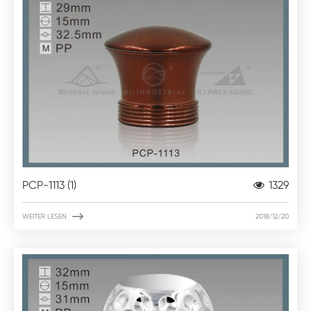
PCP-1113 (1)
1329

WEITER LESEN
2018/12/20