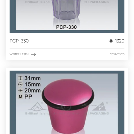
PCP-330
1320

WEITER LESEN
2018/12/20