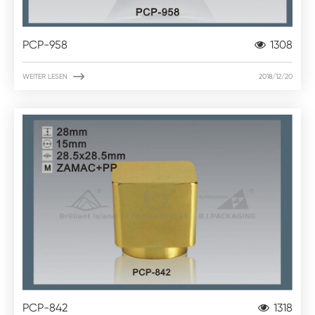
PCP-958
1308

WEITER LESEN
2018/12/20
PCP-842
1318