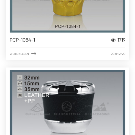
PCP-1084-1
1719

WEITER LESEN
2018/12/20