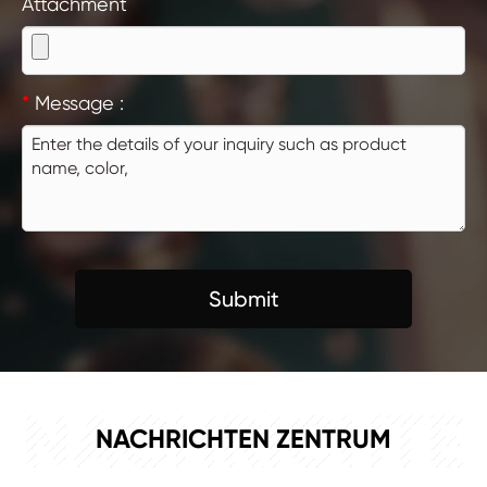
Attachment
*
Message :
Submit
NACHRICHTE
NACHRICHTEN ZENTRUM