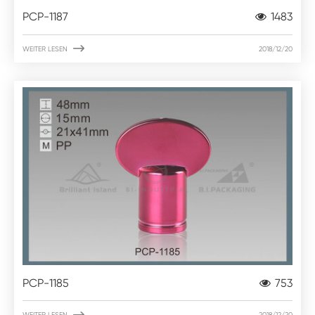
PCP-1187
1483

WEITER LESEN
2018/12/20
PCP-1185
753

WEITER LESEN
2018/12/20