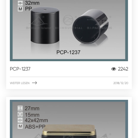
PCP-1237
2242

WEITER LESEN
2018/12/20