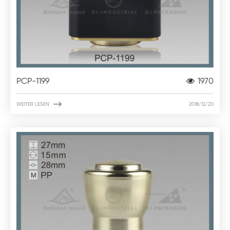
PCP-1199
1970

WEITER LESEN
2018/12/20