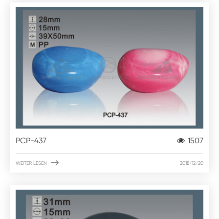
PCP-437
1507

WEITER LESEN
2018/12/20