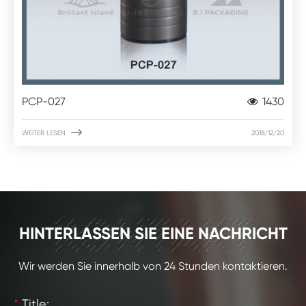
PCP-027
1430

WEITER LESEN
2018/12/20
KONTAKT
HINTERLASSEN SIE EINE NACHRICHT
Wir werden Sie innerhalb von 24 Stunden kontaktieren.
*
Title: