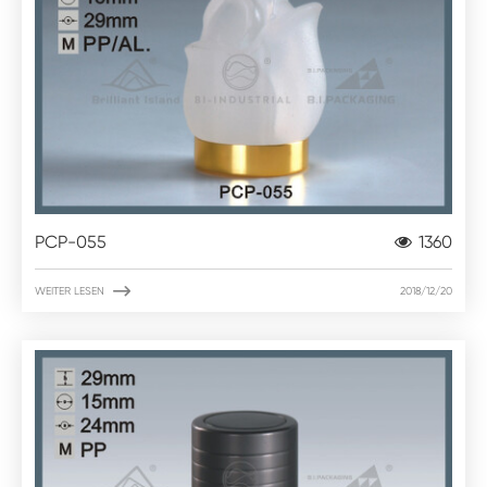
PCP-055
1360

WEITER LESEN
2018/12/20