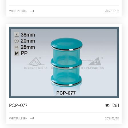

WEITER LESEN
2019/01/02
PCP-077
1281

WEITER LESEN
2018/12/20