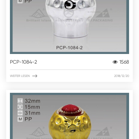
PCP-1084-2
1568

WEITER LESEN
2018/12/20