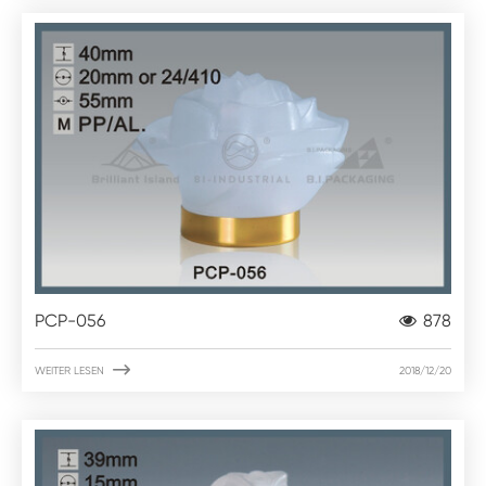
PCP-056
878

WEITER LESEN
2018/12/20