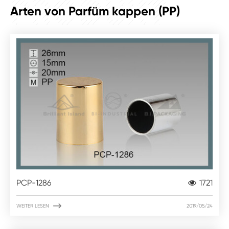
PRODUKT
Arten von Parfüm kappen (PP)
PCP-1286
1721

WEITER LESEN
2019/05/24