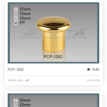
PCP-1262
1434

WEITER LESEN
2019/04/08