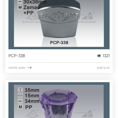
PCP-338
1321

WEITER LESEN
2018/12/20