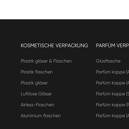
KOSMETISCHE VERPACKUNG
PARFÜM VER
Plastik gläser & Flaschen
Glasflasche
Plastik flaschen
Parfüm kappe (
Plastik gläser
Parfüm kappe (A
Luftlose Gläser
Parfüm kappe (S
Airless-Flaschen
Parfüm kappe (
Aluminium flaschen
Parfüm kappe (