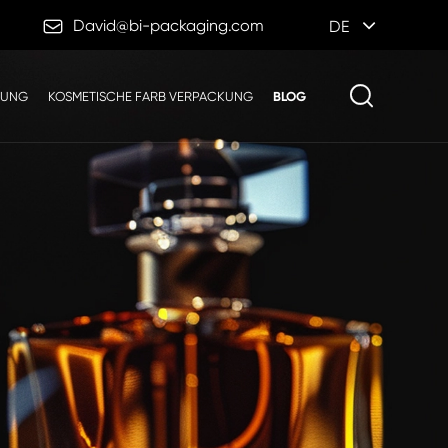

David@bi-packaging.com
DE
KUNG
KOSMETISCHE FARB VERPACKUNG
BLOG