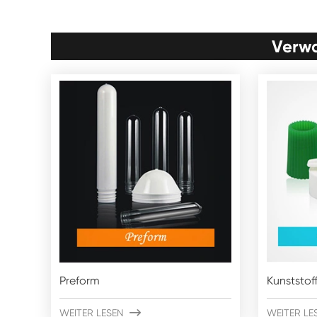
Verwa
Preform
Kunststof
WEITER LESEN

WEITER LE