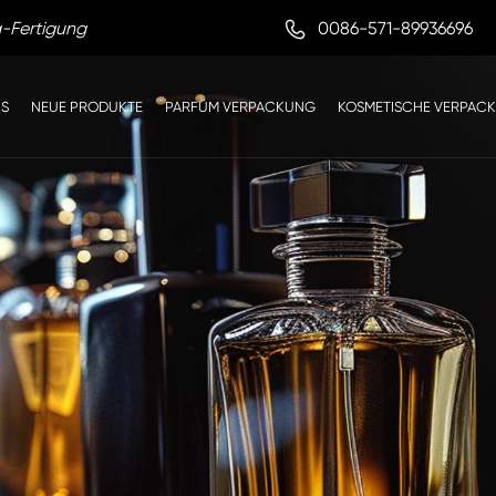

0086-571-89936696
g-Fertigung
NS
NEUE PRODUKTE
PARFÜM VERPACKUNG
KOSMETISCHE VERPAC