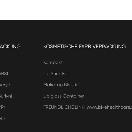
PACKUNG
KOSMETISCHE FARB VERPACKUNG
Kompakt
ABS)
Lip Stick Fall
cryl)
Make-up Bleistift
urlyn)
Lip gloss Container
PP)
FREUNDLICHE LINK: www.bi-ehealthcare
AL)