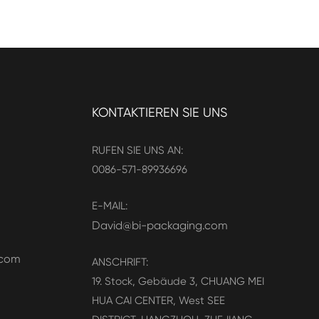
KONTAKTIEREN SIE UNS
RUFEN SIE UNS AN:
0086-571-89936696
E-MAIL:
David@bi-packaging.com
.com
ANSCHRIFT:
19. Stock, Gebäude 3, CHUANG MEI
HUA CAI CENTER, West SEE