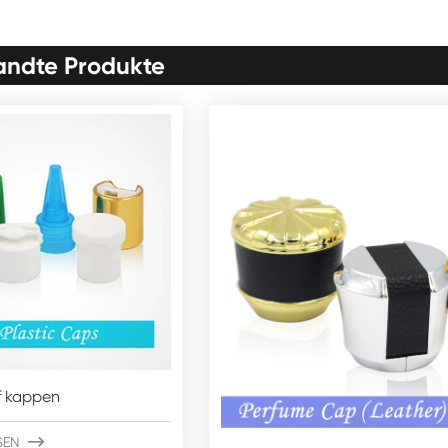
ndte Produkte
f kappen
SEN
